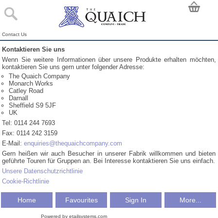
Contact Us
Kontaktieren Sie uns
Wenn Sie weitere Informationen über unsere Produkte erhalten möchten,
kontaktieren Sie uns gern unter folgender Adresse:
The Quaich Company
Monarch Works
Catley Road
Darnall
Sheffield S9 5JF
UK
Tel: 0114 244 7693
Fax: 0114 242 3159
E-Mail:
enquiries@thequaichcompany.com
Gern heißen wir auch Besucher in unserer Fabrik willkommen und bieten
geführte Touren für Gruppen an. Bei Interesse kontaktieren Sie uns einfach.
Unsere Datenschutzrichtlinie
Cookie-Richtlinie
Home
Favourites
Sign In
More...
Powered by etailsystems.com